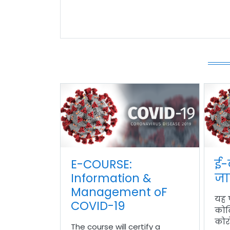
E-COURSE:
ई-
Information &
जा
Management oF
यह प
COVID-19
कोव
कोर
The course will certify a