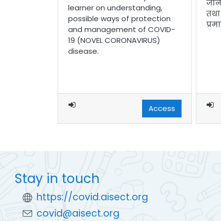
जान
learner on understanding,
तथा
possible ways of protection
प्रम
and management of COVID-
19 (NOVEL CORONAVIRUS)
disease.
Access
Stay in touch
https://covid.aisect.org
covid@aisect.org